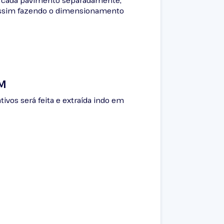
e cada pavimento separadamente,
e assim fazendo o dimensionamento
M
tivos será feita e extraída indo em